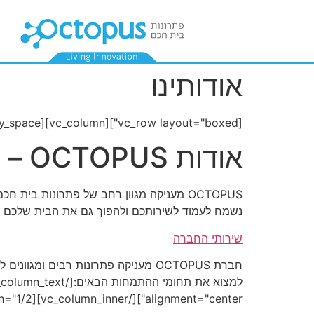
אודותינו
[vc_row layout="boxed"][vc_column][vc_empty_space][vc_column_text]
אודות OCTOPUS – פתרונות בית חכם
OCTOPUS מעניקה מגוון רחב של פתרונות בי
נשמח לעמוד לשירותכם ולהפוך גם את הבית שלכם 
שירותי החברה
חברת OCTOPUS מעניקה פתרונות רבים ומגוונים לכלל לקוחותיה כאשר בין שירותינו ניתן
alignment="center"][/vc_column_inner][vc_column_inner width="1/2"][vc_column_text]