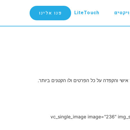
יקטים
LiteTouch
פנו אלינו
ס אישי והקפדה על כל הפרטים ולו הקטנים ביותר.
:[/vc_column_text][vc_row_inner][vc_column_inner width="1/2"][vc_single_image image="236" img_size="full"